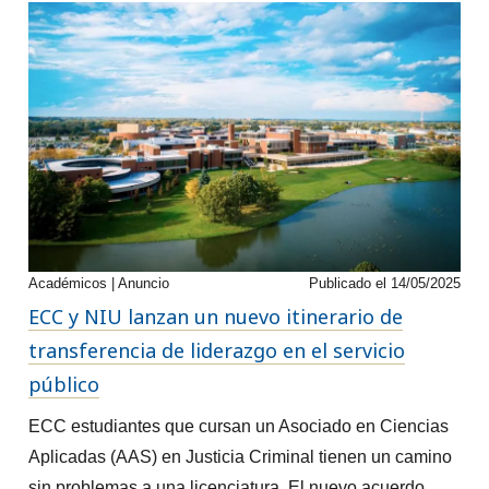
de edificios y búsqueda y
salvamento
En el programa podrá aprender a evacuar zonas
afectadas, contener un derrame químico o un incendio y
mitigar peligros. La construcción y el diseño de las
estructuras son factores clave a la hora de inspeccionar
edificios, planificar previamente operaciones contra
Académicos | Anuncio
Publicado el 14/05/2025
incendios y actuar en emergencias, lo que permite
ECC y NIU lanzan un nuevo itinerario de
adquirir experiencia práctica.
transferencia de liderazgo en el servicio
público
ECC estudiantes que cursan un Asociado en Ciencias
Aplicadas (AAS) en Justicia Criminal tienen un camino
sin problemas a una licenciatura. El nuevo acuerdo