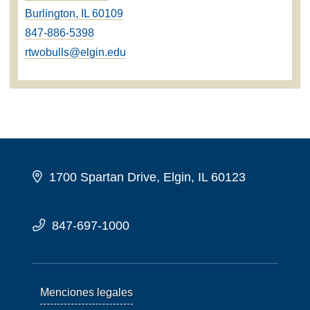
Burlington, IL 60109
847-886-5398
rtwobulls@elgin.edu
1700 Spartan Drive, Elgin, IL 60123
847-697-1000
Menciones legales