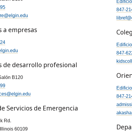
Edifici
395
847-21
re@elgin.edu
libref@
os a empresas
Coleg
124
Edifici
lgin.edu
847-62
kidsco
s de desarrollo profesional
Orie
 Salón B120
399
Edifici
ices@elgin.edu
847-21
admiss
de Servicios de Emergencia
akasha
nk Rd.
Depa
Illinois 60109