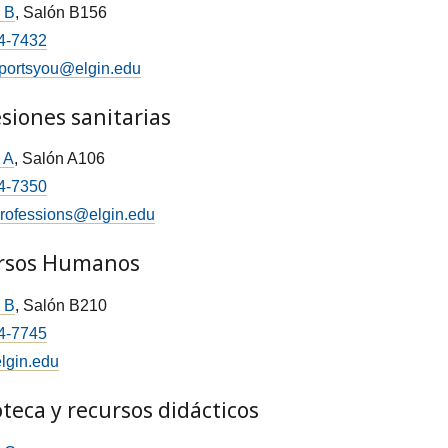
o B
, Salón B156
4-7432
portsyou@elgin.edu
siones sanitarias
o A
, Salón A106
4-7350
professions@elgin.edu
rsos Humanos
o B
, Salón B210
4-7745
lgin.edu
oteca y recursos didácticos