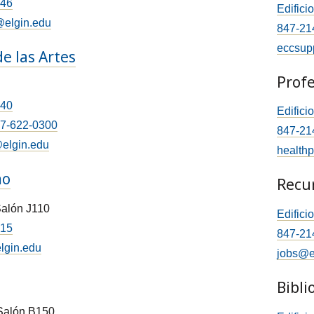
746
Edifici
elgin.edu
847-21
eccsup
e las Artes
Profe
240
Edifici
7-622-0300
847-21
@elgin.edu
health
mo
Recu
Salón J110
Edifici
515
847-21
lgin.edu
jobs@e
Bibli
 Salón B150