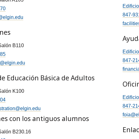
Edifici
570
847-93
@elgin.edu
facilit
nes
Ayuda
 Salón B110
Edifici
385
847-21
@elgin.edu
financi
de Educación Básica de Adultos
Ofici
 Salón K100
Edifici
904
847-21
tration@elgin.edu
foia@e
nes con los antiguos alumnos
Enlac
 Salón B230.16