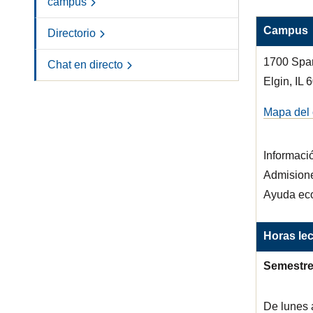
campus
Campus
Directorio
1700 Spar
Chat en directo
Elgin, IL
Mapa del
Informaci
Admision
Ayuda ec
Horas lec
Semestre
De lunes 