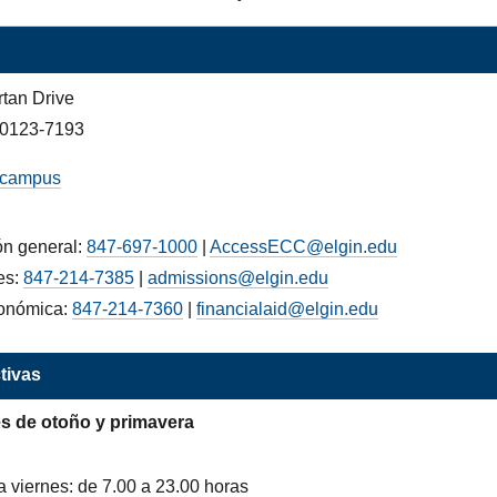
tan Drive
 60123-7193
 campus
ón general:
847-697-1000
|
AccessECC@elgin.edu
es:
847-214-7385
|
admissions@elgin.edu
onómica:
847-214-7360
|
financialaid@elgin.edu
tivas
s de otoño y primavera
a viernes: de 7.00 a 23.00 horas