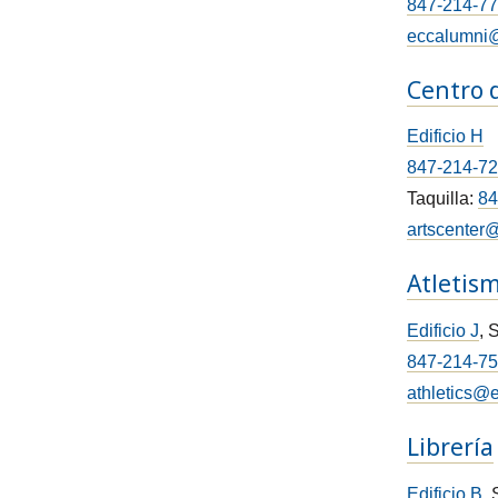
847-214-7
eccalumni@
Centro d
Edificio H
847-214-7
Taquilla:
84
artscenter
Atletis
Edificio J
, 
847-214-7
athletics@e
Librería
Edificio B
,