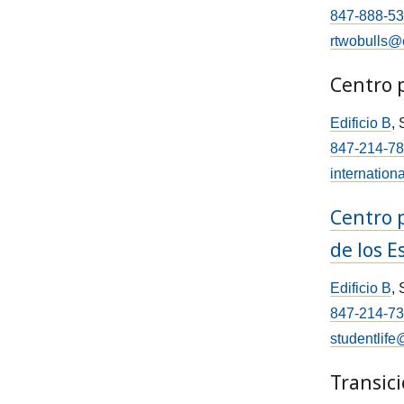
847-888-5
rtwobulls@
Centro 
Edificio B
,
847-214-7
internation
Centro 
de los 
Edificio B
,
847-214-7
studentlife
Transici