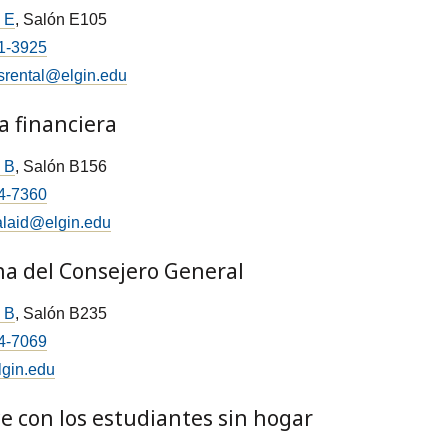
o E
, Salón E105
1-3925
iesrental@elgin.edu
 financiera
o B
, Salón B156
4-7360
alaid@elgin.edu
na del Consejero General
o B
, Salón B235
4-7069
lgin.edu
e con los estudiantes sin hogar