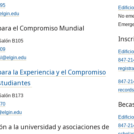
395
Edifici
elgin.edu
No eme
Emerg
para el Compromiso Mundial
Inscr
 Salón B105
809
Edifici
al@elgin.edu
847-21
registr
para la Experiencia y el Compromiso
Estudiantes
847-21
record
 Salón B173
Beca
370
@elgin.edu
Edifici
ón a la universidad y asociaciones de
847-21
schola