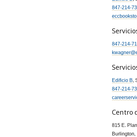
847-214-7
eccbooksto
Servici
847-214-7
kwagner@e
Servicio
Edificio B
,
847-214-7
careerserv
Centro 
815 E. Pla
Burlington, 