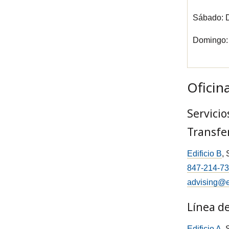
Sábado: D
Domingo: 
Oficin
Servici
Transfe
Edificio B
,
847-214-7
advising@e
Línea d
Edificio A
,