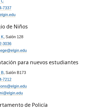
o C
4-7337
elgin.edu
io de Niños
o K
, Salón 128
2-3036
llege@elgin.edu
ntación para nuevos estudiantes
o B
, Salón B173
4-7212
ions@elgin.edu
ni@elgin.edu
rtamento de Policía