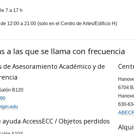
e 7 a 17 h
de 12:00 a 21:00 (solo en el Centro de Artes/Edificio H)
as a las que se llama con frecuencia
os de Asesoramiento Académico y de
Centr
rencia
Hanove
6704 Ba
 Salón B120
Hanover
390
630-63
lgin.edu
ABECRe
e ayuda AccessECC / Objetos perdidos
Alqui
 Salón A103