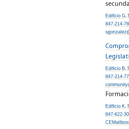
secunda
Edificio G
,
847-214-7
sgonzalez@
Comprom
Legislat
Edificio B
,
847-214-7
community
Formaci
Edificio K
,
847-622-3
CEMailbox