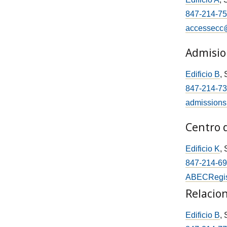
847-214-7
accessecc
Admisio
Edificio B
,
847-214-7
admissions
Centro 
Edificio K
,
847-214-6
ABECRegis
Relacio
Edificio B
,