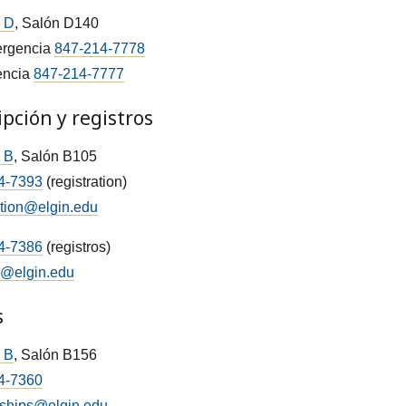
o D
, Salón D140
rgencia
847-214-7778
encia
847-214-7777
ipción y registros
o B
, Salón B105
4-7393
(registration)
ation@elgin.edu
4-7386
(registros)
s@elgin.edu
s
o B
, Salón B156
4-7360
rships@elgin.edu