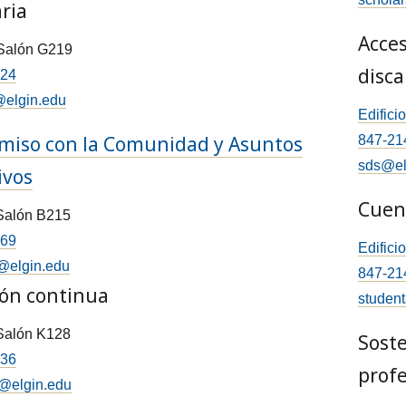
ria
Acces
 Salón G219
disca
824
elgin.edu
Edifici
iso con la Comunidad y Asuntos
847-21
sds@el
ivos
Cuen
 Salón B215
769
Edifici
@elgin.edu
847-21
ón continua
studen
 Salón K128
Soste
036
profe
@elgin.edu