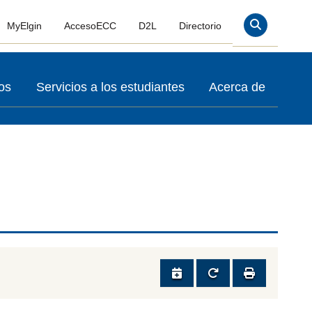
MyElgin
AccesoECC
D2L
Directorio
Buscar En
os
Servicios a los estudiantes
Acerca de