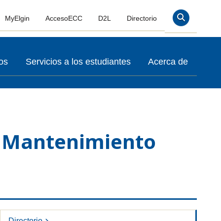
MyElgin
AccesoECC
D2L
Directorio
Buscar En
os
Servicios a los estudiantes
Acerca de
e Mantenimiento
Directorio