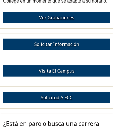
College en un momento que se adapte a su horario.
Ver Grabaciones
Solicitar Información
Visita El Campus
Solicitud A ECC
¿Está en paro o busca una carrera