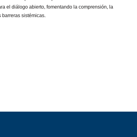
ra el diálogo abierto, fomentando la comprensión, la
 509. En la actualidad, la región de servicio de ECC
 barreras sistémicas.