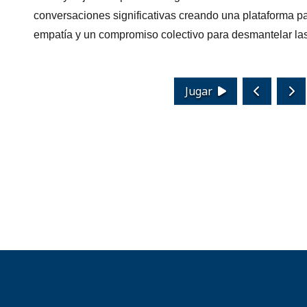
conversaciones significativas creando una plataforma pa
profundamente vinculadas a esta zona dentro del Distrito
empatía y un compromiso colectivo para desmantelar las
abarca 360 millas cuadradas.
Jugar